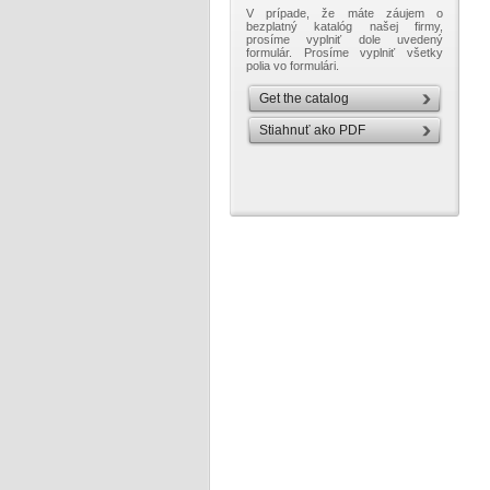
V prípade, že máte záujem o
bezplatný katalóg našej firmy,
prosíme vyplniť dole uvedený
formulár. Prosíme vyplniť všetky
polia vo formulári.
Get the catalog
Stiahnuť ako PDF