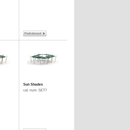
Podrobnosti
Sun Shades
cat. num. SET7