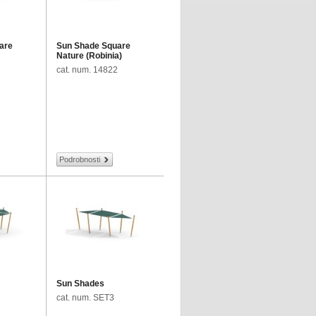
are
Sun Shade Square
Nature (Robinia)
cat. num. 14822
Podrobnosti
Sun Shades
cat. num. SET3