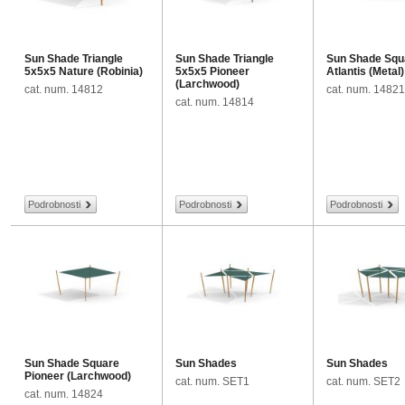
Sun Shade Triangle
Sun Shade Triangle
Sun Shade Squ
5x5x5 Nature (Robinia)
5x5x5 Pioneer
Atlantis (Metal)
(Larchwood)
cat. num. 14812
cat. num. 14821
cat. num. 14814
Podrobnosti
Podrobnosti
Podrobnosti
Sun Shade Square
Sun Shades
Sun Shades
Pioneer (Larchwood)
cat. num. SET1
cat. num. SET2
cat. num. 14824