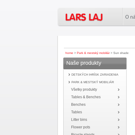
home
>
Park & mestský mobiliár
> Sun shade
Naše produkty
DETSKÝCH IHRÍSK ZARIADENIA
PARK & MESTSKÝ MOBILIÁR
Všetky produkty
Tables & Benches
Benches
Tables
Litter bins
Flower pots
Bicycle stands