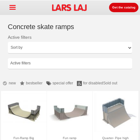
Get the catalog
Concrete skate ramps
Active filters
Go »
+
Detských ihrísk zariadenia
+
Park & mestský mobiliár
Active filters
+
Športové vybavenie
+
Surface
new
bestseller
special offer
for disabled
Sold out
+
O nás
Kontakt
Objednajte si zdarma
katalóg
LarsLaj Worldwide
Fun-Ramp Big
Fun ramp
Quarter- Pipe high
Lars Laj on Facebook