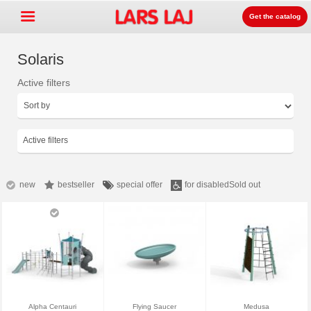
Get the catalog
Solaris
Active filters
Go »
+
Detských ihrísk zariadenia
+
Park & mestský mobiliár
Active filters
+
Športové vybavenie
+
Surface
new
bestseller
special offer
for disabled
Sold out
+
O nás
Kontakt
Objednajte si zdarma
katalóg
LarsLaj Worldwide
Alpha Centauri
Flying Saucer
Medusa
Lars Laj on Facebook