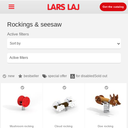
Get the catalog
Rockings & seesaw
Active filters
Go »
+
Detských ihrísk zariadenia
+
Park & mestský mobiliár
Active filters
+
Športové vybavenie
+
Surface
new
bestseller
special offer
for disabled
Sold out
+
O nás
Kontakt
Objednajte si zdarma
katalóg
LarsLaj Worldwide
Mushroom rocking
Cloud rocking
Doe rocking
Lars Laj on Facebook