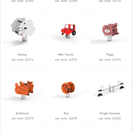
cat. num. 11265
cat. num. 11268
cat. num. 11270
Sheep
Mini Tractor
Piggy
cat. num. 11271
cat. num. 11273
cat. num. 11274
Bulldozer
Bat
Single Seesaw
cat. num. 11275
cat. num. 11276
cat. num. 11323