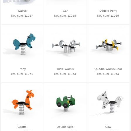
Walrus
Car
Double Pony
cat. num. 11257
cat. num. 11258
cat. num. 11260
Pony
Triple Walrus
Quadro Walrus-Seal
cat. num. 11261
cat. num. 11263
cat. num. 11264
Giraffe
Double Auto
Cow