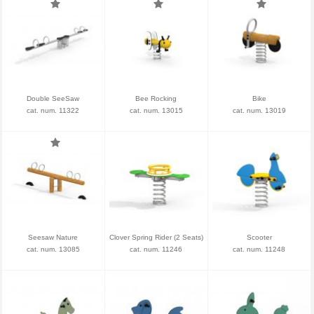
Double SeeSaw
Bee Rocking
Bike
cat. num. 11322
cat. num. 13015
cat. num. 13019
Seesaw Nature
Clover Spring Rider (2 Seats)
Scooter
cat. num. 13085
cat. num. 11246
cat. num. 11248