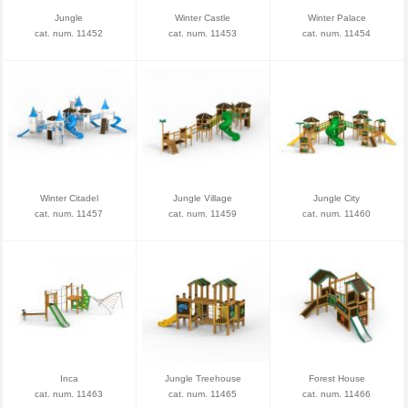
Jungle
Winter Castle
Winter Palace
cat. num. 11452
cat. num. 11453
cat. num. 11454
Winter Citadel
Jungle Village
Jungle City
cat. num. 11457
cat. num. 11459
cat. num. 11460
Inca
Jungle Treehouse
Forest House
cat. num. 11463
cat. num. 11465
cat. num. 11466