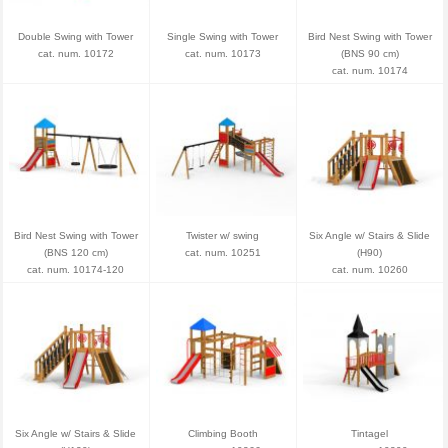
Double Swing with Tower
Single Swing with Tower
Bird Nest Swing with Tower
cat. num. 10172
cat. num. 10173
(BNS 90 cm)
cat. num. 10174
Bird Nest Swing with Tower
Twister w/ swing
Six Angle w/ Stairs & Slide
(BNS 120 cm)
cat. num. 10251
(H90)
cat. num. 10174-120
cat. num. 10260
Six Angle w/ Stairs & Slide
Climbing Booth
Tintagel