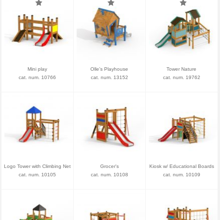
Mini play
Olle's Playhouse
Tower Nature
cat. num. 10766
cat. num. 13152
cat. num. 19762
Logo Tower with Climbing Net
Grocer's
Kiosk w/ Educational Boards
cat. num. 10105
cat. num. 10108
cat. num. 10109