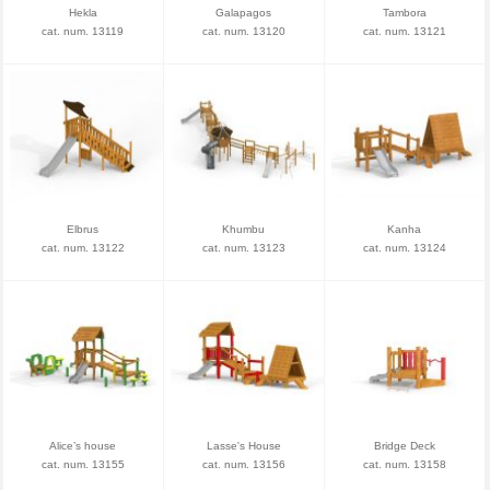
Hekla
Galapagos
Tambora
cat. num. 13119
cat. num. 13120
cat. num. 13121
Elbrus
Khumbu
Kanha
cat. num. 13122
cat. num. 13123
cat. num. 13124
Alice’s house
Lasse's House
Bridge Deck
cat. num. 13155
cat. num. 13156
cat. num. 13158