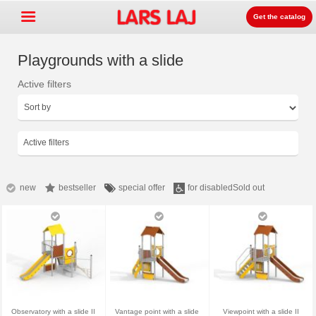
Get the catalog
Playgrounds with a slide
Active filters
Go »
+
Detských ihrísk zariadenia
+
Park & mestský mobiliár
Active filters
+
Športové vybavenie
+
Surface
new
bestseller
special offer
for disabled
Sold out
+
O nás
Kontakt
Objednajte si zdarma
katalóg
LarsLaj Worldwide
Observatory with a slide II
Vantage point with a slide
Viewpoint with a slide II
Lars Laj on Facebook