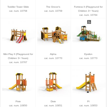
Toddler Tower Slide
The Grocer's
Fortress II (Playground for
cat. num. 10758
cat. num. 10759
Children 3+ Years)
cat. num. 10764
Mini Play II (Playground for
Alpha
Epsilon
Children 3+ Years)
cat. num. 10770
cat. num. 10773
cat. num. 10767
Pixie
Dixie
PI
cat. num. 10850
cat. num. 10851
cat. num. 10853