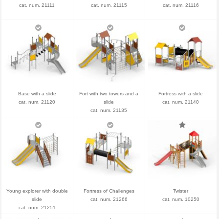
cat. num. 21111
cat. num. 21115
cat. num. 21116
Base with a slide
Fort with two towers and a
Fortress with a slide
cat. num. 21120
slide
cat. num. 21140
cat. num. 21135
Young explorer with double
Fortress of Challenges
Twister
slide
cat. num. 21266
cat. num. 10250
cat. num. 21251