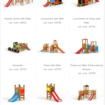
Activity Center with Slide
Locomotive with slide
Locomotive w/ Tower and
cat. num. 10621
cat. num. 10736
Slide
cat. num. 10741
Harvester
Tower with Slide
Towers w/ Slide & Educational
cat. num. 10747
cat. num. 10752
Boards
cat. num. 10755