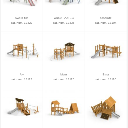
Sword fish
Whale - AZTEC
Yosemite
cat. num. 12427
cat. num. 12436
cat. num. 13104
Alv
Meru
Etna
cat. num. 13113
cat. num. 13115
cat. num. 13116