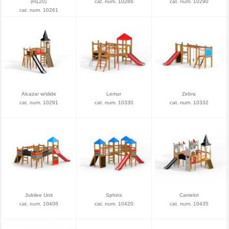
(H120)
cat. num. 10266
cat. num. 10290
cat. num. 10261
Alcazar w/slide
Lemur
Zebra
cat. num. 10291
cat. num. 10330
cat. num. 10332
Jubilee Unit
Sphinx
Camelot
cat. num. 10406
cat. num. 10420
cat. num. 10435