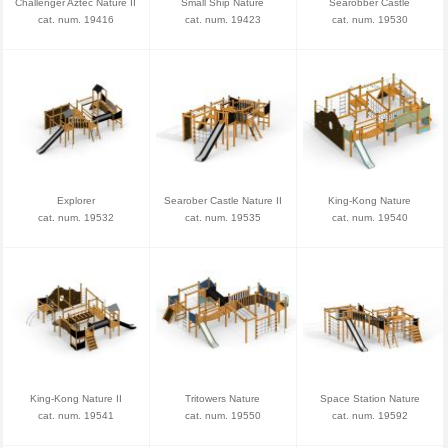
Challenger Aztec Nature II
Small Ship Nature
Searobber Castle
cat. num. 19416
cat. num. 19423
cat. num. 19530
Explorer
Searober Castle Nature II
King-Kong Nature
cat. num. 19532
cat. num. 19535
cat. num. 19540
King-Kong Nature II
Tritowers Nature
Space Station Nature
cat. num. 19541
cat. num. 19550
cat. num. 19592