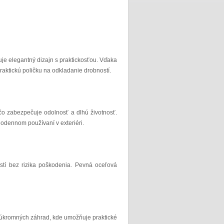
uje elegantný dizajn s praktickosťou. Vďaka
aktickú poličku na odkladanie drobností.
čo zabezpečuje odolnosť a dlhú životnosť.
dodennom používaní v exteriéri.
stí bez rizika poškodenia. Pevná oceľová
i súkromných záhrad, kde umožňuje praktické