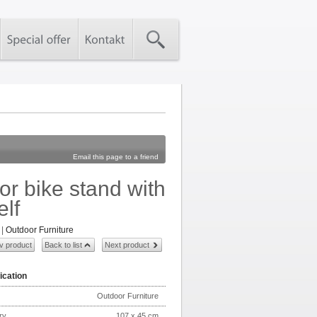
Email this page to a friend
or bike stand with
elf
|
Outdoor Furniture
v product
Back to list
Next product
ication
Outdoor Furniture
ry
107 x 45 cm