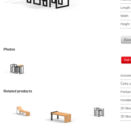
Length
Width
Height
Base
Photos
Ask 
Isometr
Čelný 
Related products
Pohľad
Install
2D files
3D files