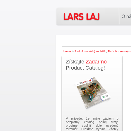
home
>
Park & mestský mobiliár
,
Park & mestský m
Získajte
Zadarmo
Product Catalog!
V prípade, že máte záujem o
bezplatný katalóg našej firmy,
prosíme vyplniť dole uvedený
formulár. Prosíme vyplniť všetky