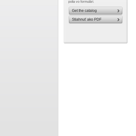
polia vo formulári.
Get the catalog
Stiahnuť ako PDF