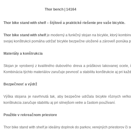
Thor bench | 14164
Thor bike stand with shelf – štýlové a praktické riešenie pre vaše bicykle.
Thor bike stand with shelf
je moderný a funkčný stojan na bicykle, ktorý kombin
svojej konštrukcii pomáha udržať bicykle bezpečne uložené a zároveň ponúka pr
Materiály a konštrukcia
Stojan je vyrobený z kvalitného dubového dreva a práškovo lakovanej ocele, 
Kombinácia týchto materiálov zaručuje pevnosť a stabilitu konštrukcie aj pri kaž
Bezpečnosť a výdrž
Výška stojana je navrhnutá tak, aby bezpečne udržala bicykle rôznych veľko
konštrukcia zaručuje stabilitu aj pri silnejšom vetre a častom používaní.
Použitie v rekreačnom priestore
Thor bike stand with shelf je ideálny doplnok do parkov, verejných priestorov č