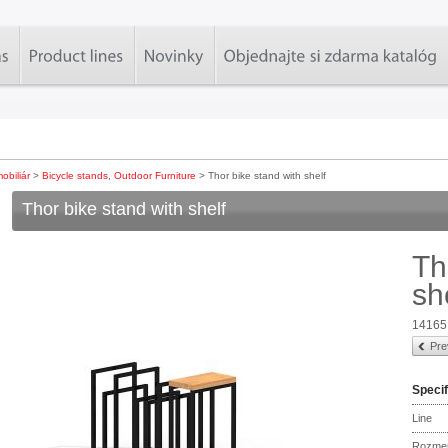
obiliár
>
Bicycle stands
,
Outdoor Furniture
> Thor bike stand with shelf
Thor bike stand with shelf
Th
sh
14165
Pre
Specif
Line
Rozme