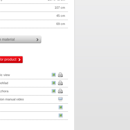
107 cm
45 cm
69 cm
 material
for product
ic view
pohľad
 zhora
ation manual video