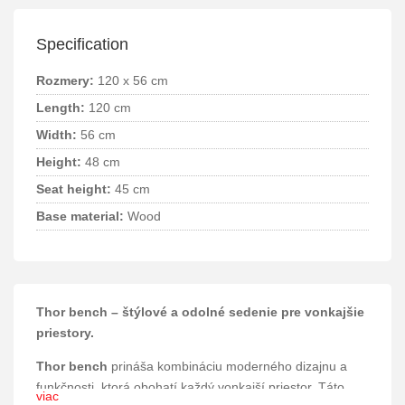
Specification
Rozmery:
120 x 56 cm
Length:
120 cm
Width:
56 cm
Height:
48 cm
Seat height:
45 cm
Base material:
Wood
Thor bench – štýlové a odolné sedenie pre vonkajšie
priestory.
Thor bench
prináša kombináciu moderného dizajnu a
funkčnosti, ktorá obohatí každý vonkajší priestor. Táto
viac