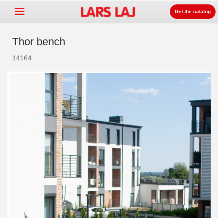
Get the catalog
Thor bench
14164
Go »
+
Detských ihrísk zariadenia
+
Park & mestský mobiliár
+
Športové vybavenie
+
Surface
+
O nás
Kontakt
Objednajte si zdarma
katalóg
LarsLaj Worldwide
Lars Laj on Facebook