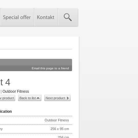
Email this page to a friend
t 4
|
Outdoor Fitness
v product
Back to list
Next product
ication
Outdoor Fitness
ry
256 x 95 cm
256 cm