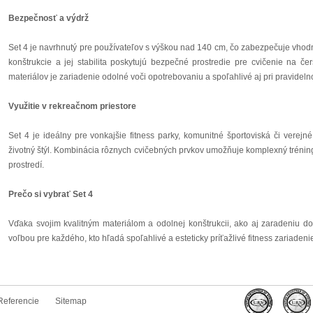
Bezpečnosť a výdrž
Set 4 je navrhnutý pre používateľov s výškou nad 140 cm, čo zabezpečuje vhod
konštrukcie a jej stabilita poskytujú bezpečné prostredie pre cvičenie na če
materiálov je zariadenie odolné voči opotrebovaniu a spoľahlivé aj pri pravidel
Využitie v rekreačnom priestore
Set 4 je ideálny pre vonkajšie fitness parky, komunitné športoviská či verejné
životný štýl. Kombinácia rôznych cvičebných prvkov umožňuje komplexný trénin
prostredí.
Prečo si vybrať Set 4
Vďaka svojim kvalitným materiálom a odolnej konštrukcii, ako aj zaradeniu do 
voľbou pre každého, kto hľadá spoľahlivé a esteticky príťažlivé fitness zariadeni
Referencie
Sitemap