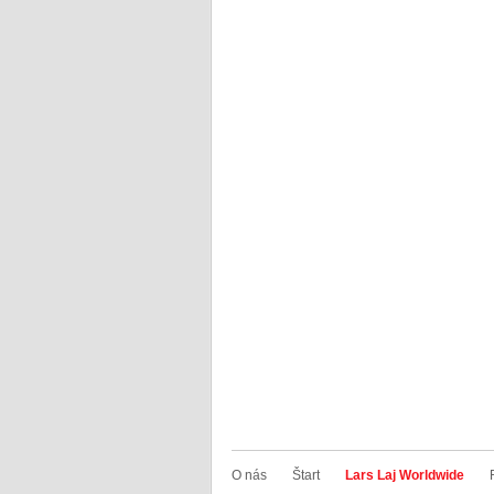
O nás
Štart
Lars Laj Worldwide