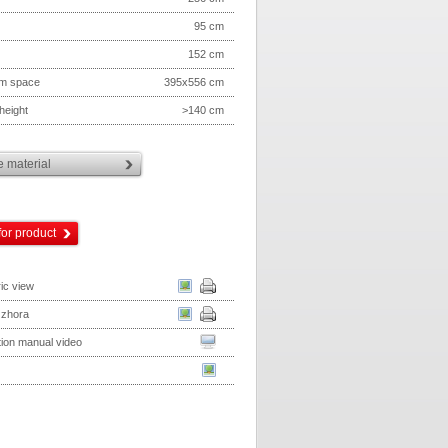
95 cm
152 cm
m space
395x556 cm
height
>140 cm
 material
for product
ic view
 zhora
ation manual video