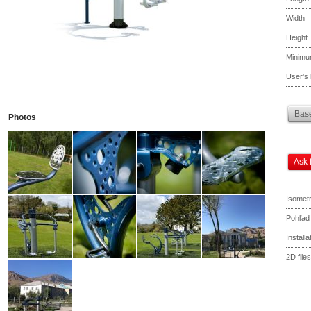
Width
Height
Minimu
User's 
Base
Photos
Ask 
Isometr
Pohľad
Install
2D files