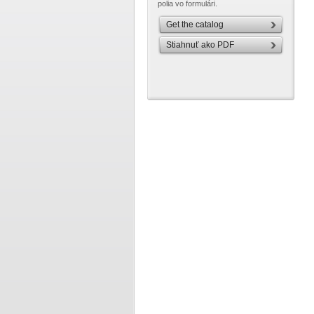
polia vo formulári.
Get the catalog
Stiahnuť ako PDF