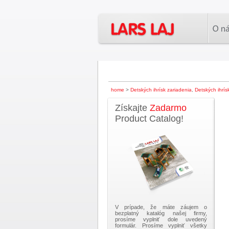
home
>
Detských ihrísk zariadenia
,
Detských ihrís
Získajte
Zadarmo
Product Catalog!
V prípade, že máte záujem o
bezplatný katalóg našej firmy,
prosíme vyplniť dole uvedený
formulár. Prosíme vyplniť všetky