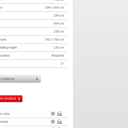
ry
194 x 604 cm
194 cm
604 cm
229 cm
 zone
542 x 750 cm
 falling height
135 cm
 surface
Required
2+
 material
for product
ic view
pohľad