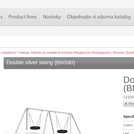
k zariadenia
>
Swings
,
Atlantis
,
Accessible & Inclusive Playground
,
Kindergartens
,
Schools
,
Doubl
Double silver swing (BNS90)
Do
(B
12104
Pre
Specif
Colors
Line