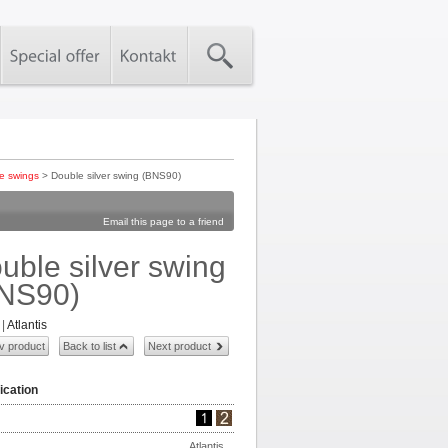
e swings
> Double silver swing (BNS90)
Email this page to a friend
uble silver swing
NS90)
|
Atlantis
v product
Back to list
Next product
ication
Atlantis