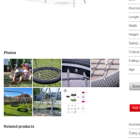
Rozme
Length
Width
Height
Safety
Critical
Photos
Falling
Age
Base
Ask 
Isometr
Related products
Čelný 