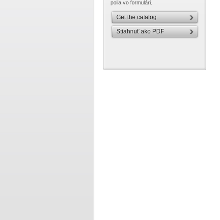
polia vo formulári.
Get the catalog
Stiahnuť ako PDF