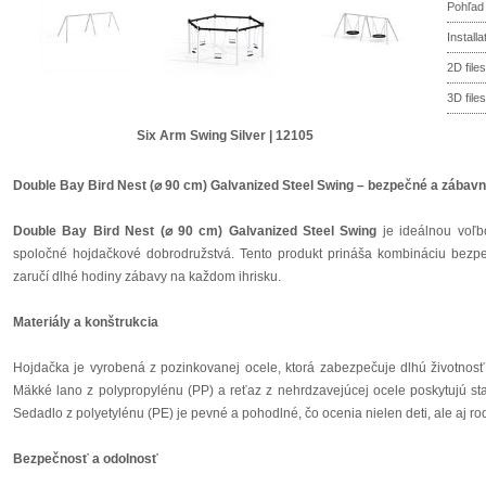
Pohľad
Install
2D files
3D files
Six Arm Swing Silver | 12105
Double Bay Bird Nest (⌀ 90 cm) Galvanized Steel Swing – bezpečné a zábavné
Double Bay Bird Nest (⌀ 90 cm) Galvanized Steel Swing
je ideálnou voľbo
spoločné hojdačkové dobrodružstvá. Tento produkt prináša kombináciu bezpečno
zaručí dlhé hodiny zábavy na každom ihrisku.
Materiály a konštrukcia
Hojdačka je vyrobená z pozinkovanej ocele, ktorá zabezpečuje dlhú životnos
Mäkké lano z polypropylénu (PP) a reťaz z nehrdzavejúcej ocele poskytujú sta
Sedadlo z polyetylénu (PE) je pevné a pohodlné, čo ocenia nielen deti, ale aj rod
Bezpečnosť a odolnosť