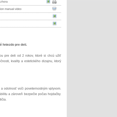
 zhora
ation manual video
 hniezdo pre deti.
u pre deti od 2 rokov, ktoré si chcú užiť
sti, kvality a estetického dizajnu, ktorý
ť a odolnosť voči poveternostným vplyvom.
bilitu a zároveň bezpečie počas hojdačky.
ičia.