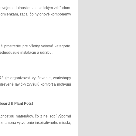
e svojou odolnosťou a estetickým vzhľadom.
odmienkam, zatiaľ čo nylonové komponenty
é prostredie pre všetky vekové kategórie.
ednodušuje inštaláciu a údržbu.
ožňuje organizovať vyučovanie, workshopy
drevené lavičky zvyšujú komfort a motivujú
oard & Plant Pots)
cnosťou materiálov, čo z nej robí výbornú
u znamená vytvorenie inšpiratívneho miesta,