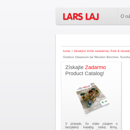
home
>
Detských ihrísk zariadenia
,
Park & mestský
Outdoor Classroom (w/ Wooden Benches, Sunshad
Získajte
Zadarmo
Product Catalog!
V prípade, že máte záujem o
bezplatný katalóg našej firmy,