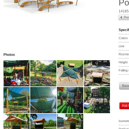
Po
14185
Pre
Specif
Colors
Line
Rozme
Photos
Height
Falling
Base
Ask 
Isometr