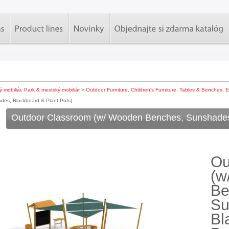
 mobiliár
,
Park & mestský mobiliár
>
Outdoor Furniture
,
Children's Furniture
,
Tables & Benches
,
E
es, Blackboard & Plant Pots)
Outdoor Classroom (w/ Wooden Benches, Sunshades,
Ou
(w
Be
Su
Bl