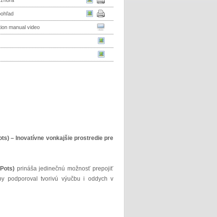
 zhora
pohľad
ation manual video
) – Inovatívne vonkajšie prostredie pre
Pots)
prináša jedinečnú možnosť prepojiť
aby podporoval tvorivú výučbu i oddych v