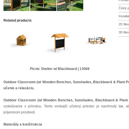
Pohľad
Čelný 
Install
Related products
2D files
3D files
Picnic Shelter w/ Blackboard | 13068
Outdoor Classroom (w/ Wooden Benches, Sunshades, Blackboard & Plant Pots
učenie a relaxáciu.
Outdoor Classroom (w/ Wooden Benches, Sunshades, Blackboard & Plant 
vzdelávanie s prírodou. Tento vonkajší učebný priestor je navrhnutý tak, 
príjemnom prostredí.
Materiály a konštrukcia