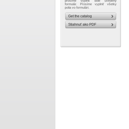
prosíme vyplniť dole uvedený
formulár. Prosíme vyplniť všetky
polia vo formulári.
Get the catalog
Stiahnuť ako PDF