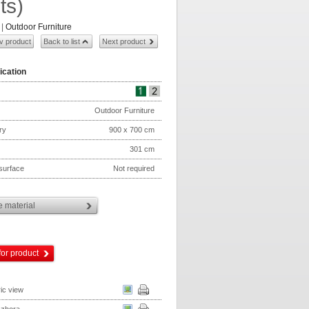
ts)
|
Outdoor Furniture
v product
Back to list
Next product
ication
Outdoor Furniture
ry
900 x 700 cm
301 cm
 surface
Not required
 material
for product
ic view