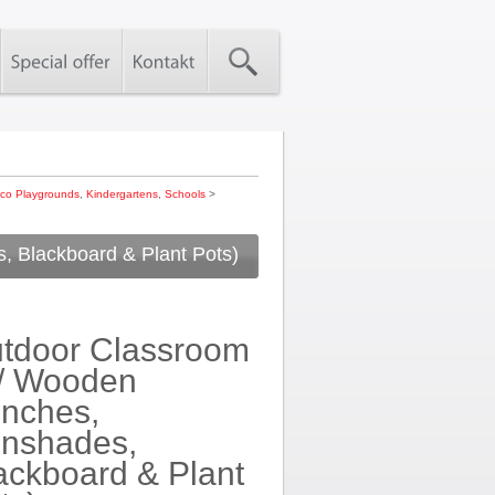
co Playgrounds
,
Kindergartens
,
Schools
>
 Blackboard & Plant Pots)
Email this page to a friend
tdoor Classroom
/ Wooden
nches,
nshades,
ackboard & Plant