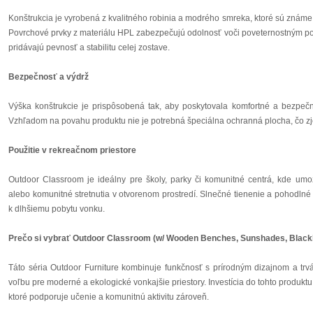
Konštrukcia je vyrobená z kvalitného robinia a modrého smreka, ktoré sú znám
Povrchové prvky z materiálu HPL zabezpečujú odolnosť voči poveternostným p
pridávajú pevnosť a stabilitu celej zostave.
Bezpečnosť a výdrž
Výška konštrukcie je prispôsobená tak, aby poskytovala komfortné a bezpečn
Vzhľadom na povahu produktu nie je potrebná špeciálna ochranná plocha, čo zj
Použitie v rekreačnom priestore
Outdoor Classroom je ideálny pre školy, parky či komunitné centrá, kde um
alebo komunitné stretnutia v otvorenom prostredí. Slnečné tienenie a pohodlné 
k dlhšiemu pobytu vonku.
Prečo si vybrať Outdoor Classroom (w/ Wooden Benches, Sunshades, Blackb
Táto séria Outdoor Furniture kombinuje funkčnosť s prírodným dizajnom a trvá
voľbu pre moderné a ekologické vonkajšie priestory. Investícia do tohto produkt
ktoré podporuje učenie a komunitnú aktivitu zároveň.