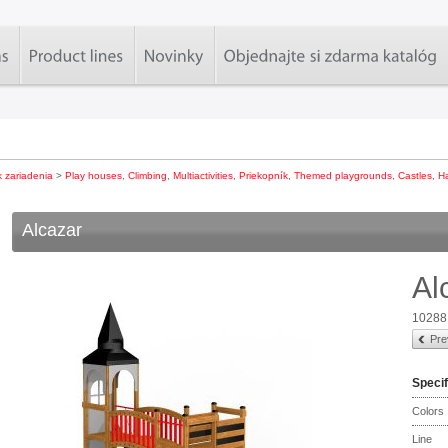
k zariadenia
>
Play houses
,
Climbing
,
Multiactivities
,
Priekopník
,
Themed playgrounds
,
Castles
,
H
Alcazar
Al
10288
Pre
Specif
Colors
Line