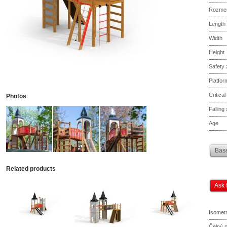
Rozme
Length
Width
Height
Safety
Platfor
Critical
Photos
Falling
Age
Base
Related products
Ask 
Isometr
Čelný 