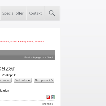
alloween
,
Parks
,
Kindergartens
,
Wooden
Email this page to a friend
cazar
|
Priekopník
v product
Back to list
Next product
ication
Priekopník