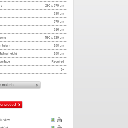
ry
290 x 379 cm
290 cm
379 cm
516 cm
 zone
590 x 729 cm
m height
180 cm
 falling height
180 cm
 surface
Required
3+
 material
for product
ic view
pohľad