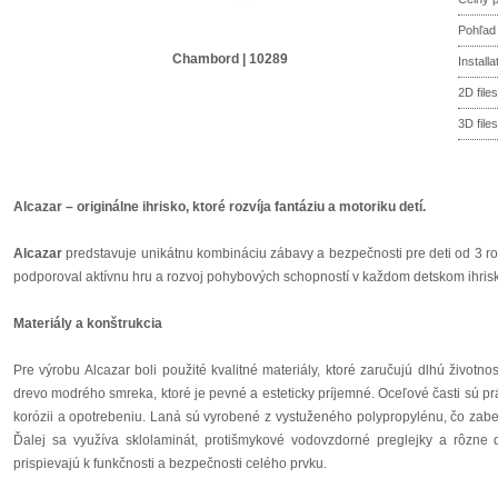
Pohľad
Chambord | 10289
Install
2D files
3D files
Alcazar – originálne ihrisko, ktoré rozvíja fantáziu a motoriku detí.
Alcazar
predstavuje unikátnu kombináciu zábavy a bezpečnosti pre deti od 3 rok
podporoval aktívnu hru a rozvoj pohybových schopností v každom detskom ihrisk
Materiály a konštrukcia
Pre výrobu Alcazar boli použité kvalitné materiály, ktoré zaručujú dlhú život
drevo modrého smreka, ktoré je pevné a esteticky príjemné. Oceľové časti sú p
korózii a opotrebeniu. Laná sú vyrobené z vystuženého polypropylénu, čo zabe
Ďalej sa využíva sklolaminát, protišmykové vodovzdorné preglejky a rôzne
prispievajú k funkčnosti a bezpečnosti celého prvku.