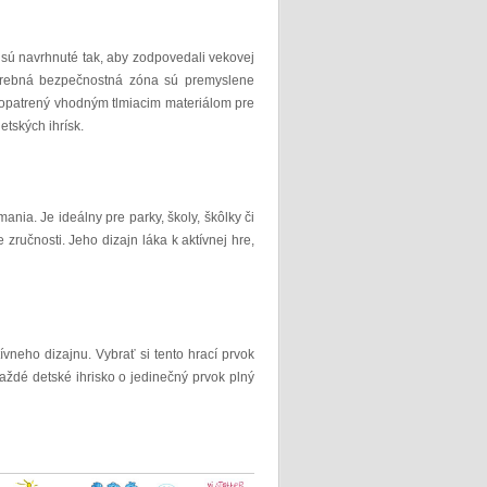
 sú navrhnuté tak, aby zodpovedali vekovej
potrebná bezpečnostná zóna sú premyslene
ť opatrený vhodným tlmiacim materiálom pre
tských ihrísk.
ia. Je ideálny pre parky, školy, škôlky či
zručnosti. Jeho dizajn láka k aktívnej hre,
ívneho dizajnu. Vybrať si tento hrací prvok
aždé detské ihrisko o jedinečný prvok plný