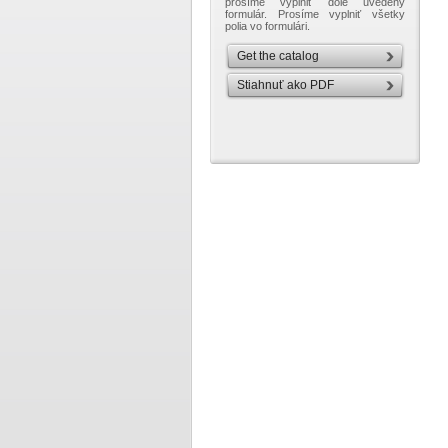
prosíme vyplniť dole uvedený
formulár. Prosíme vyplniť všetky
polia vo formulári.
Get the catalog
Stiahnuť ako PDF