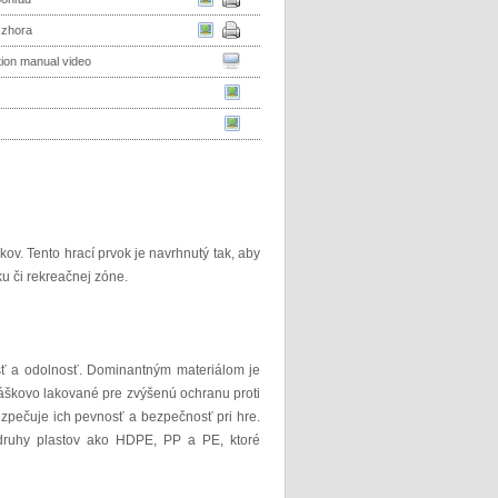
 zhora
ation manual video
ov. Tento hrací prvok je navrhnutý tak, aby
u či rekreačnej zóne.
nosť a odolnosť. Dominantným materiálom je
ráškovo lakované pre zvýšenú ochranu proti
zpečuje ich pevnosť a bezpečnosť pri hre.
 druhy plastov ako HDPE, PP a PE, ktoré