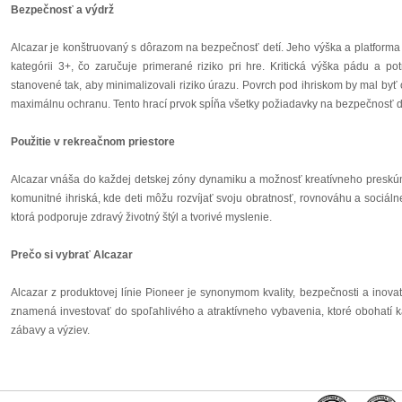
Bezpečnosť a výdrž
Alcazar je konštruovaný s dôrazom na bezpečnosť detí. Jeho výška a platforma
kategórii 3+, čo zaručuje primerané riziko pri hre. Kritická výška pádu a 
stanovené tak, aby minimalizovali riziko úrazu. Povrch pod ihriskom by mal by
maximálnu ochranu. Tento hrací prvok spĺňa všetky požiadavky na bezpečnosť de
Použitie v rekreačnom priestore
Alcazar vnáša do každej detskej zóny dynamiku a možnosť kreatívneho preskúman
komunitné ihriská, kde deti môžu rozvíjať svoju obratnosť, rovnováhu a sociálne 
ktorá podporuje zdravý životný štýl a tvorivé myslenie.
Prečo si vybrať Alcazar
Alcazar z produktovej línie Pioneer je synonymom kvality, bezpečnosti a inovat
znamená investovať do spoľahlivého a atraktívneho vybavenia, ktoré obohatí k
zábavy a výziev.