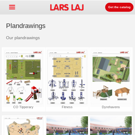
Get the catalog
Plandrawings
Go »
Our plandrawings
+
Detských ihrísk zariadenia
+
Park & mestský mobiliár
+
Športové vybavenie
+
Surface
+
O nás
Kontakt
CO Tipperary
Fitness
Dyrehavens
Objednajte si zdarma
katalóg
LarsLaj Worldwide
Lars Laj on Facebook