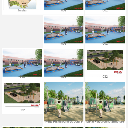
001
001
Jordan
001
001
001
032
032
032
Metal Playground Structure
Metal Playground Structure